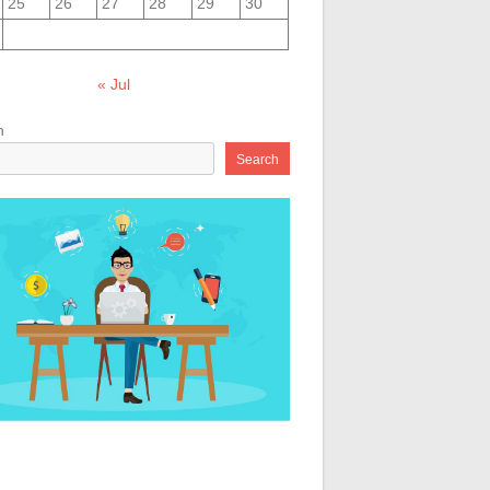
25
26
27
28
29
30
« Jul
h
Search