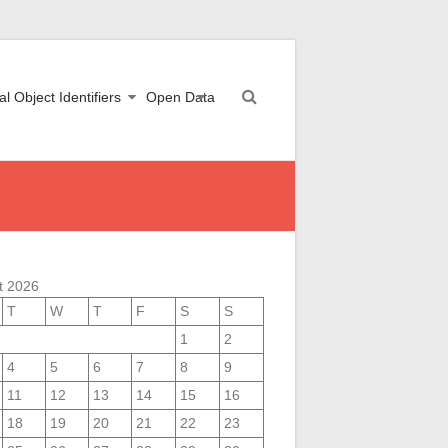
al Object Identifiers
Open Data
t 2026
T
W
T
F
S
S
1
2
4
5
6
7
8
9
11
12
13
14
15
16
18
19
20
21
22
23