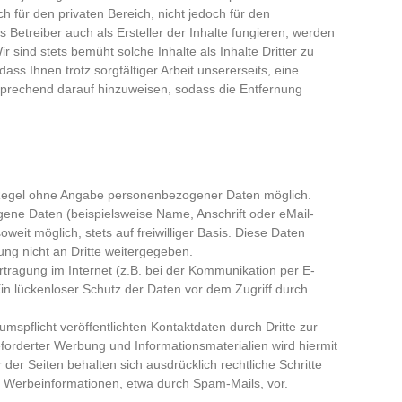
h für den privaten Bereich, nicht jedoch für den
ls Betreiber auch als Ersteller der Inhalte fungieren, werden
r sind stets bemüht solche Inhalte als Inhalte Dritter zu
dass Ihnen trotz sorgfältiger Arbeit unsererseits, eine
tsprechend darauf hinzuweisen, sodass die Entfernung
r Regel ohne Angabe personenbezogener Daten möglich.
ene Daten (beispielsweise Name, Anschrift oder eMail-
weit möglich, stets auf freiwilliger Basis. Diese Daten
ng nicht an Dritte weitergegeben.
rtragung im Internet (z.B. bei der Kommunikation per E-
Ein lückenloser Schutz der Daten vor dem Zugriff durch
pflicht veröffentlichten Kontaktdaten durch Dritte zur
orderter Werbung und Informationsmaterialien wird hiermit
der Seiten behalten sich ausdrücklich rechtliche Schritte
 Werbeinformationen, etwa durch Spam-Mails, vor.