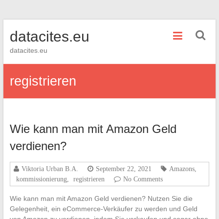
Skip
datacites.eu
to
content
datacites.eu
registrieren
Wie kann man mit Amazon Geld
verdienen?
Viktoria Urban B.A.
September 22, 2021
Amazons
,
kommissionierung
,
registrieren
No Comments
Wie kann man mit Amazon Geld verdienen? Nutzen Sie die
Gelegenheit, ein eCommerce-Verkäufer zu werden und Geld