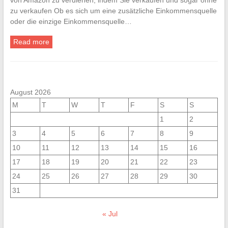
von Amazon zu verdienen, indem Sie verkaufen und sogar ohne
zu verkaufen Ob es sich um eine zusätzliche Einkommensquelle
oder die einzige Einkommensquelle…
Read more
August 2026
M
T
W
T
F
S
S
1
2
3
4
5
6
7
8
9
10
11
12
13
14
15
16
17
18
19
20
21
22
23
24
25
26
27
28
29
30
31
« Jul